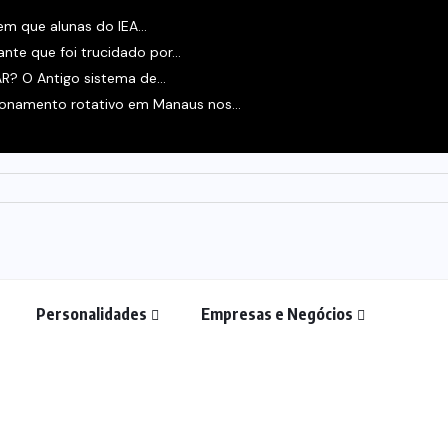
m que alunas do IEA...
te que foi trucidado por...
? O Antigo sistema de...
cionamento rotativo em Manaus nos...
Personalidades
Empresas e Negócios