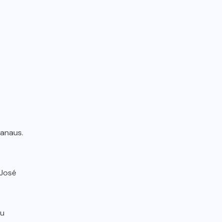
Manaus.
 José
ou