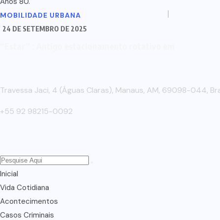
MOBILIDADE URBANA
24 DE SETEMBRO DE 2025
“Estar” : Antigo estacionamento rotativo em
Travessa Jaci, 4 (Águas Claras), Manaus, AM, 69098-044, Bra
+55 92 98215-0092
Inicial
Vida Cotidiana
Acontecimentos
Casos Criminais