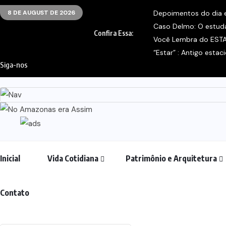
8 DE AUGUST DE 2026
Depoimentos do dia e
Caso Delmo: O estudan
Confira Essa:
Você Lembra do ESTAR
“Estar” : Antigo esta
Siga-nos
Inicial
Vida Cotidiana
Patrimônio e Arquitetura
Contato