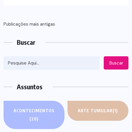
Navegação
Publicações mais antigas
por
Buscar
posts
Buscar
Assuntos
ACONTECIMENTOS
ARTE TUMULAR
(1)
(20)