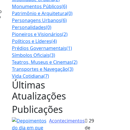
Monumentos Públicos
(6)
o
Patrimônio e Arquitetura
(0)
7
Personagens Urbanos
(6)
Personalidades
(0)
Pioneiros e Visionários
(2)
Políticos e Líderes
(4)
Prédios Governamentais
(1)
Símbolos Oficiais
(3)
Teatros, Museus e Cinemas
(2)
Transportes e Navegação
(3)
Vida Cotidiana
(7)
Últimas
Atualizações
Publicações
Acontecimentos
29
de