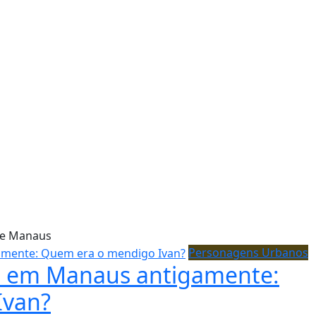
e Manaus
Personagens Urbanos
to em Manaus antigamente:
Ivan?