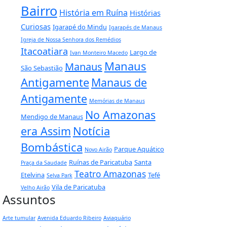
Bairro
História em Ruína
Histórias
Curiosas
Igarapé do Mindu
Igarapés de Manaus
Igreja de Nossa Senhora dos Remédios
Itacoatiara
Largo de
Ivan Monteiro Macedo
Manaus
Manaus
São Sebastião
Antigamente
Manaus de
Antigamente
Memórias de Manaus
No Amazonas
Mendigo de Manaus
era Assim
Notícia
Bombástica
Parque Aquático
Novo Airão
Ruínas de Paricatuba
Santa
Praça da Saudade
Teatro Amazonas
Etelvina
Tefé
Selva Park
Vila de Paricatuba
Velho Airão
Assuntos
Arte tumular
Avenida Eduardo Ribeiro
Aviaquário