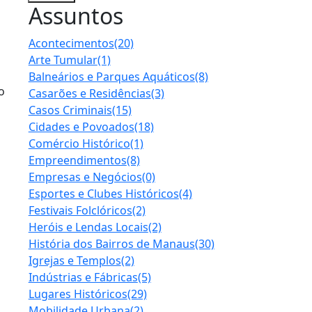
Assuntos
Acontecimentos
(20)
Arte Tumular
(1)
Balneários e Parques Aquáticos
(8)
o
Casarões e Residências
(3)
Casos Criminais
(15)
Cidades e Povoados
(18)
Comércio Histórico
(1)
Empreendimentos
(8)
Empresas e Negócios
(0)
Esportes e Clubes Históricos
(4)
Festivais Folclóricos
(2)
Heróis e Lendas Locais
(2)
História dos Bairros de Manaus
(30)
Igrejas e Templos
(2)
Indústrias e Fábricas
(5)
Lugares Históricos
(29)
Mobilidade Urbana
(2)