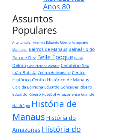
Anos 80
Assuntos
Populares
Arte tumular
Avenida Eduardo Ribeiro
Aviaquário
Bairros de Manaus
Balneário do
Municipal
Belle Époque
Parque Dez
caso
Delmo
Cemitério São
Caso Etelvina Alencar
João Batista
Centro
Centro de Manaus
Histórico
Centro Histórico de Manaus
Ciclo da Borracha
Eduardo Gonçalves Ribeiro
Eduardo Ribeiro
Futebol Amazonense
Grande
História de
Naufrágio
Manaus
História do
História do
Amazonas