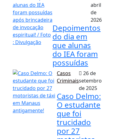
abril
de
2026
Depoimentos
do dia em
que alunas
do IEA foram
possuídas
Casos
26 de
Criminais
setembro
de 2025
Caso Delmo:
O estudante
que foi
trucidado
por 27