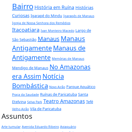
Bairro
História em Ruína
Histórias
Curiosas
Igarapé do Mindu
Igarapés de Manaus
Igreja de Nossa Senhora dos Remédios
Itacoatiara
Largo de
Ivan Monteiro Macedo
Manaus
Manaus
São Sebastião
Antigamente
Manaus de
Antigamente
Memórias de Manaus
No Amazonas
Mendigo de Manaus
era Assim
Notícia
Bombástica
Parque Aquático
Novo Airão
Ruínas de Paricatuba
Santa
Praça da Saudade
Teatro Amazonas
Etelvina
Tefé
Selva Park
Vila de Paricatuba
Velho Airão
Assuntos
Arte tumular
Avenida Eduardo Ribeiro
Aviaquário