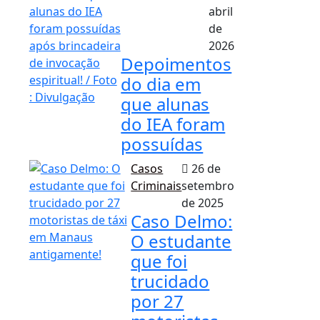
abril
de
2026
Depoimentos
do dia em
que alunas
do IEA foram
possuídas
Casos
26 de
Criminais
setembro
de 2025
Caso Delmo:
O estudante
que foi
trucidado
por 27