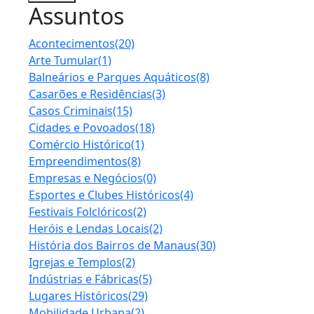
Assuntos
Acontecimentos
(20)
Arte Tumular
(1)
Balneários e Parques Aquáticos
(8)
Casarões e Residências
(3)
Casos Criminais
(15)
Cidades e Povoados
(18)
Comércio Histórico
(1)
Empreendimentos
(8)
Empresas e Negócios
(0)
Esportes e Clubes Históricos
(4)
Festivais Folclóricos
(2)
Heróis e Lendas Locais
(2)
História dos Bairros de Manaus
(30)
Igrejas e Templos
(2)
Indústrias e Fábricas
(5)
Lugares Históricos
(29)
Mobilidade Urbana
(2)