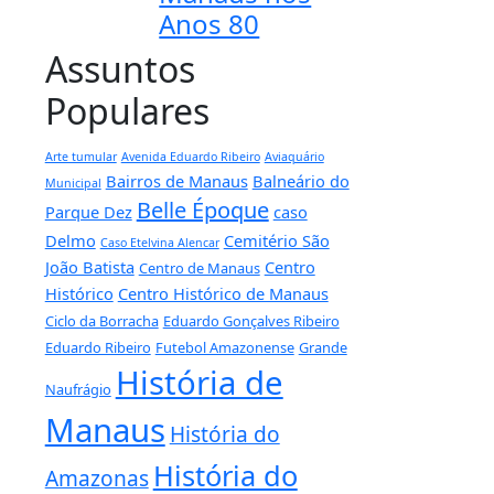
Anos 80
Assuntos
Populares
Arte tumular
Avenida Eduardo Ribeiro
Aviaquário
Bairros de Manaus
Balneário do
Municipal
Belle Époque
Parque Dez
caso
Delmo
Cemitério São
Caso Etelvina Alencar
João Batista
Centro
Centro de Manaus
Histórico
Centro Histórico de Manaus
Ciclo da Borracha
Eduardo Gonçalves Ribeiro
Eduardo Ribeiro
Futebol Amazonense
Grande
História de
Naufrágio
Manaus
História do
História do
Amazonas