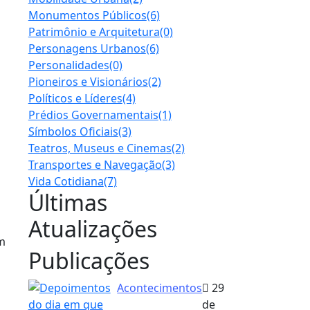
Monumentos Públicos
(6)
Patrimônio e Arquitetura
(0)
Personagens Urbanos
(6)
Personalidades
(0)
Pioneiros e Visionários
(2)
Políticos e Líderes
(4)
Prédios Governamentais
(1)
Símbolos Oficiais
(3)
Teatros, Museus e Cinemas
(2)
Transportes e Navegação
(3)
Vida Cotidiana
(7)
Últimas
Atualizações
am
Publicações
Acontecimentos
29
de