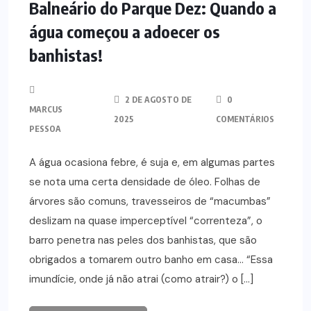
Balneário do Parque Dez: Quando a
água começou a adoecer os
banhistas!
2 DE AGOSTO DE
0
MARCUS
2025
COMENTÁRIOS
PESSOA
A água ocasiona febre, é suja e, em algumas partes
se nota uma certa densidade de óleo. Folhas de
árvores são comuns, travesseiros de “macumbas”
deslizam na quase imperceptível “correnteza”, o
barro penetra nas peles dos banhistas, que são
obrigados a tomarem outro banho em casa… “Essa
imundície, onde já não atrai (como atrair?) o […]