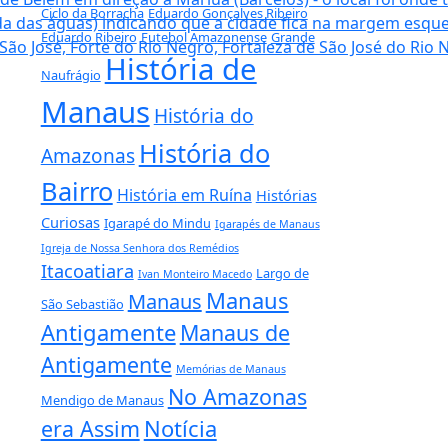
Ciclo da Borracha
Eduardo Gonçalves Ribeiro
Eduardo Ribeiro
Futebol Amazonense
Grande
História de
Naufrágio
Manaus
História do
História do
Amazonas
Bairro
História em Ruína
Histórias
Curiosas
Igarapé do Mindu
Igarapés de Manaus
Igreja de Nossa Senhora dos Remédios
Itacoatiara
Largo de
Ivan Monteiro Macedo
Manaus
Manaus
São Sebastião
Antigamente
Manaus de
Antigamente
Memórias de Manaus
No Amazonas
Mendigo de Manaus
era Assim
Notícia