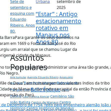
Urbana
setembro de
2025
“Estar” : Antigo
estacionamento
rotativo em
Manaus nos
da BarraPara garantir os seus domínios na
Anos 80
aram em 1669 o Forte de São José do Rio
urgiu um arraial que se chamou Lugar da
Assuntos
origem à cidade de Manaus.
Populares
como tornou-se impossível administrar uma área tão grande,
 Rio Negro.
Arte tumular
Avenida Eduardo Ribeiro
Aviaquário
 “Mãe de Deus”, em homenagem aos valentes índios da tribo
Bairros de Manaus
Balneário do
Municipal
Belle Époque
 Cidade de Manaus, tornando-se capital da então Província
Parque Dez
caso
 expansão do Perú.
Delmo
Cemitério São
Caso Etelvina Alencar
João Batista
Centro
Centro de Manaus
Histórico
Centro Histórico de Manaus