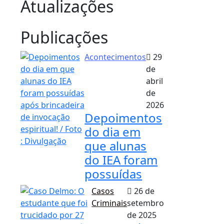
Atualizações
Publicações
Acontecimentos
29
de
abril
de
2026
Depoimentos
do dia em
que alunas
do IEA foram
possuídas
Casos
26 de
Criminais
setembro
de 2025