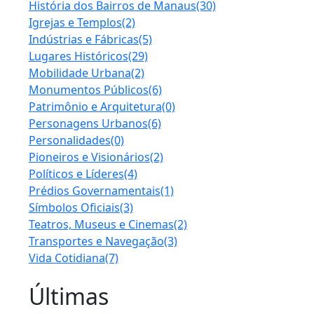
História dos Bairros de Manaus
(30)
Igrejas e Templos
(2)
Indústrias e Fábricas
(5)
Lugares Históricos
(29)
Mobilidade Urbana
(2)
Monumentos Públicos
(6)
Patrimônio e Arquitetura
(0)
Personagens Urbanos
(6)
Personalidades
(0)
Pioneiros e Visionários
(2)
Políticos e Líderes
(4)
Prédios Governamentais
(1)
Símbolos Oficiais
(3)
Teatros, Museus e Cinemas
(2)
Transportes e Navegação
(3)
Vida Cotidiana
(7)
Últimas