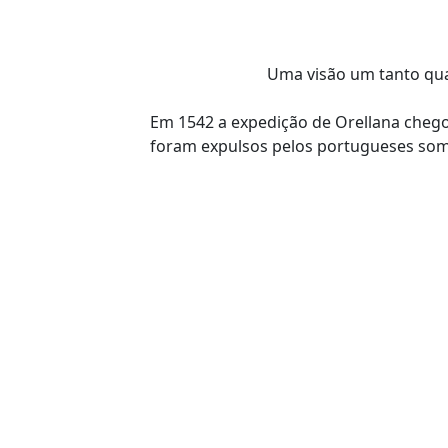
Uma visão um tanto qua
Em 1542 a expedição de Orellana chego
foram expulsos pelos portugueses some