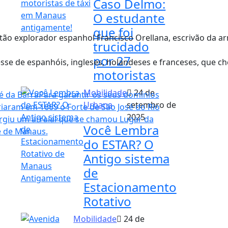
Caso Delmo:
O estudante
que foi
ão explorador espanhol Francisco Orellana, escrivão da ar
trucidado
por 27
esse de espanhóis, ingleses, holandeses e franceses, que 
motoristas
Mobilidade
24 de
Urbana
setembro de
2025
Você Lembra
do ESTAR? O
Antigo sistema
de
Estacionamento
Rotativo
Mobilidade
24 de