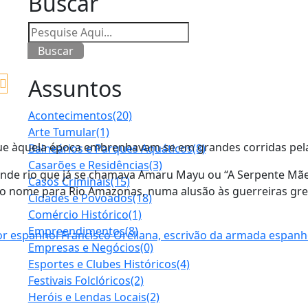
Buscar
Buscar
Assuntos
Acontecimentos
(20)
Arte Tumular
(1)
ue àquela época embrenhavam-se em grandes corridas pela
Balneários e Parques Aquáticos
(8)
Casarões e Residências
(3)
ande rio que já se chamava Amaru Mayu ou “A Serpente Mãe
Casos Criminais
(15)
 o nome para Rio Amazonas, numa alusão às guerreiras gr
Cidades e Povoados
(18)
Comércio Histórico
(1)
Empreendimentos
(8)
Empresas e Negócios
(0)
Esportes e Clubes Históricos
(4)
Festivais Folclóricos
(2)
Heróis e Lendas Locais
(2)