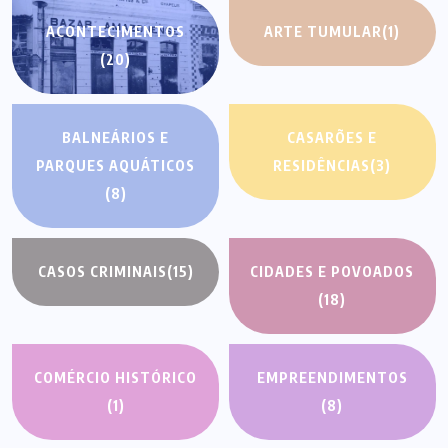
ACONTECIMENTOS
ARTE TUMULAR
(1)
(20)
BALNEÁRIOS E
CASARÕES E
PARQUES AQUÁTICOS
RESIDÊNCIAS
(3)
(8)
CASOS CRIMINAIS
(15)
CIDADES E POVOADOS
(18)
COMÉRCIO HISTÓRICO
EMPREENDIMENTOS
(1)
(8)