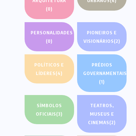
ARQUITETURA
URBANOS
(6)
(0)
PERSONALIDADES
PIONEIROS E
(0)
VISIONÁRIOS
(2)
POLÍTICOS E
PRÉDIOS
LÍDERES
(4)
GOVERNAMENTAIS
(1)
SÍMBOLOS
TEATROS,
OFICIAIS
(3)
MUSEUS E
CINEMAS
(2)