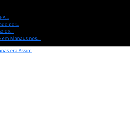
A...
do por...
 de...
vo em Manaus nos...