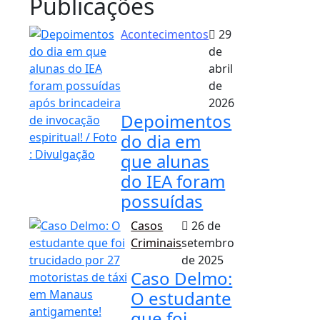
Publicações
Acontecimentos
29
de
abril
de
2026
Depoimentos
do dia em
que alunas
do IEA foram
possuídas
Casos
26 de
Criminais
setembro
de 2025
Caso Delmo:
O estudante
que foi