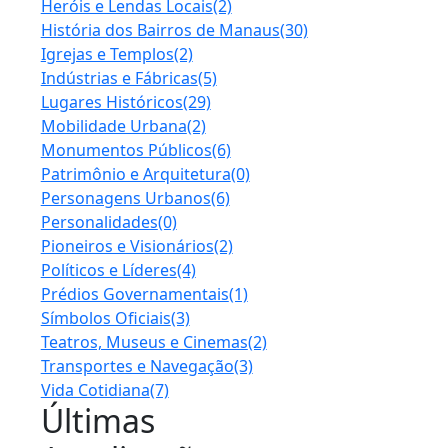
Heróis e Lendas Locais
(2)
História dos Bairros de Manaus
(30)
Igrejas e Templos
(2)
Indústrias e Fábricas
(5)
Lugares Históricos
(29)
Mobilidade Urbana
(2)
Monumentos Públicos
(6)
Patrimônio e Arquitetura
(0)
Personagens Urbanos
(6)
Personalidades
(0)
Pioneiros e Visionários
(2)
Políticos e Líderes
(4)
Prédios Governamentais
(1)
Símbolos Oficiais
(3)
Teatros, Museus e Cinemas
(2)
Transportes e Navegação
(3)
Vida Cotidiana
(7)
Últimas