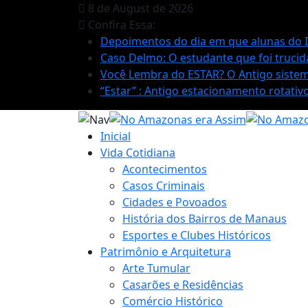
8 de August de 2026
Confira Essa:
Depoimentos do dia em que alunas do IE
Caso Delmo: O estudante que foi trucida
Você Lembra do ESTAR? O Antigo sistema
“Estar” : Antigo estacionamento rotati
Inicial
Vida Cotidiana
Acontecimentos
Casos Criminais
Cidades e Povoados
História dos Bairros de Manaus
Esportes e Clubes Históricos
Patrimônio e Arquitetura
Arte Tumular
Casarões e Residências
Comércio Histórico