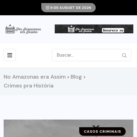
9 DE AUGUST DE 2026
No Amazonas era Assim
Blog
>
>
Crimes pra História
CASOS CRIMINAIS