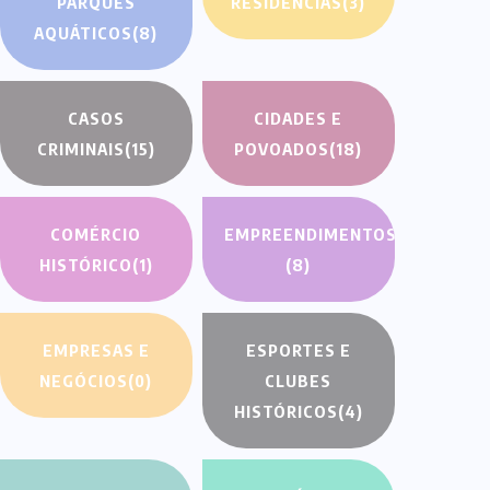
PARQUES
RESIDÊNCIAS
(3)
AQUÁTICOS
(8)
CASOS
CIDADES E
CRIMINAIS
(15)
POVOADOS
(18)
COMÉRCIO
EMPREENDIMENTOS
HISTÓRICO
(1)
(8)
EMPRESAS E
ESPORTES E
NEGÓCIOS
(0)
CLUBES
HISTÓRICOS
(4)