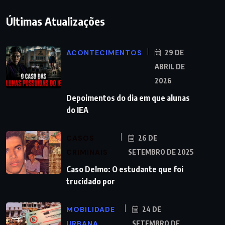
Últimas Atualizações
ACONTECIMENTOS
29 DE
ABRIL DE
2026
Depoimentos do dia em que alunas
do IEA
CASOS
26 DE
CRIMINAIS
SETEMBRO DE 2025
Caso Delmo: O estudante que foi
trucidado por
MOBILIDADE
24 DE
URBANA
SETEMBRO DE