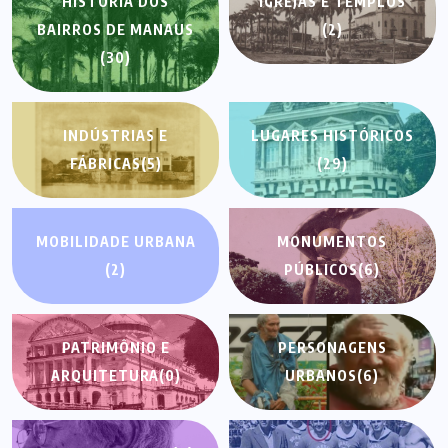
HISTÓRIA DOS
IGREJAS E TEMPLOS
BAIRROS DE MANAUS
(2)
(30)
INDÚSTRIAS E
LUGARES HISTÓRICOS
FÁBRICAS
(5)
(29)
MOBILIDADE URBANA
MONUMENTOS
(2)
PÚBLICOS
(6)
PATRIMÔNIO E
PERSONAGENS
ARQUITETURA
(0)
URBANOS
(6)