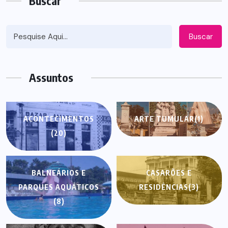
Buscar
Buscar
Assuntos
ACONTECIMENTOS
ARTE TUMULAR
(1)
(20)
BALNEÁRIOS E
CASARÕES E
PARQUES AQUÁTICOS
RESIDÊNCIAS
(3)
(8)