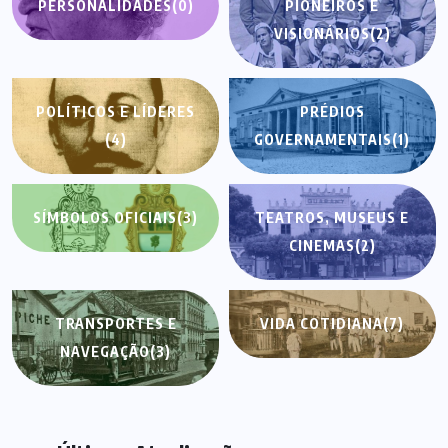
PERSONALIDADES
(0)
PIONEIROS E
VISIONÁRIOS
(2)
POLÍTICOS E LÍDERES
PRÉDIOS
(4)
GOVERNAMENTAIS
(1)
SÍMBOLOS OFICIAIS
(3)
TEATROS, MUSEUS E
CINEMAS
(2)
TRANSPORTES E
VIDA COTIDIANA
(7)
NAVEGAÇÃO
(3)