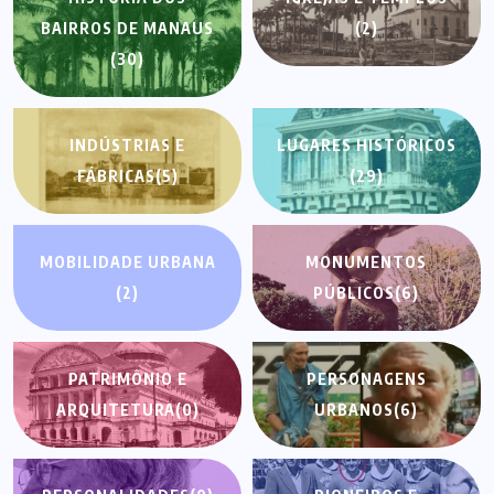
BAIRROS DE MANAUS
(2)
(30)
INDÚSTRIAS E
LUGARES HISTÓRICOS
FÁBRICAS
(5)
(29)
MOBILIDADE URBANA
MONUMENTOS
(2)
PÚBLICOS
(6)
PATRIMÔNIO E
PERSONAGENS
ARQUITETURA
(0)
URBANOS
(6)