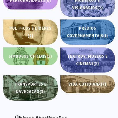
PERSONALIDADES
(0)
PIONEIROS E
VISIONÁRIOS
(2)
POLÍTICOS E LÍDERES
PRÉDIOS
(4)
GOVERNAMENTAIS
(1)
SÍMBOLOS OFICIAIS
(3)
TEATROS, MUSEUS E
CINEMAS
(2)
TRANSPORTES E
VIDA COTIDIANA
(7)
NAVEGAÇÃO
(3)