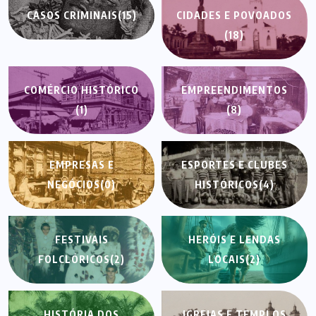
CASOS CRIMINAIS
(15)
CIDADES E POVOADOS
(18)
COMÉRCIO HISTÓRICO
EMPREENDIMENTOS
(1)
(8)
EMPRESAS E
ESPORTES E CLUBES
NEGÓCIOS
(0)
HISTÓRICOS
(4)
FESTIVAIS
HERÓIS E LENDAS
FOLCLÓRICOS
(2)
LOCAIS
(2)
HISTÓRIA DOS
IGREJAS E TEMPLOS