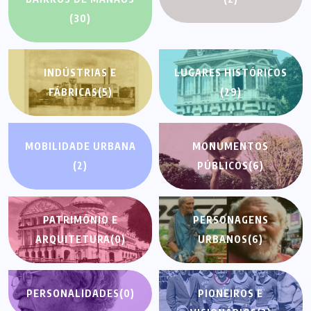
(30)
INDÚSTRIAS E
LUGARES HISTÓRICOS
FÁBRICAS
(5)
(29)
MOBILIDADE URBANA
MONUMENTOS
(2)
PÚBLICOS
(6)
PATRIMÔNIO E
PERSONAGENS
ARQUITETURA
(0)
URBANOS
(6)
PERSONALIDADES
(0)
PIONEIROS E