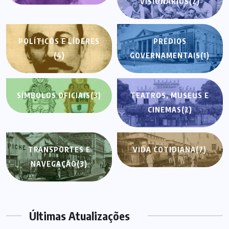
VISIONÁRIOS
(2)
POLÍTICOS E LÍDERES
PRÉDIOS
(4)
GOVERNAMENTAIS
(1)
SÍMBOLOS OFICIAIS
(3)
TEATROS, MUSEUS E
CINEMAS
(2)
TRANSPORTES E
VIDA COTIDIANA
(7)
NAVEGAÇÃO
(3)
Últimas Atualizações