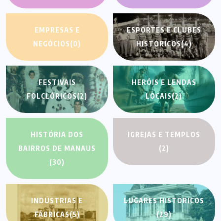
EMPRESAS E
ESPORTES E CLUBES
NEGÓCIOS
(0)
HISTÓRICOS
(4)
FESTIVAIS
HERÓIS E LENDAS
FOLCLÓRICOS
(2)
LOCAIS
(2)
HISTÓRIA DOS
IGREJAS E TEMPLOS
BAIRROS DE MANAUS
(2)
(30)
INDÚSTRIAS E
LUGARES HISTÓRICOS
FÁBRICAS
(5)
(29)