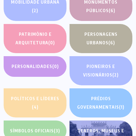
MOBILIDADE URBANA
MONUMENTOS
(2)
PÚBLICOS
(6)
PATRIMÔNIO E
PERSONAGENS
ARQUITETURA
(0)
URBANOS
(6)
PERSONALIDADES
(0)
PIONEIROS E
VISIONÁRIOS
(2)
POLÍTICOS E LÍDERES
PRÉDIOS
(4)
GOVERNAMENTAIS
(1)
SÍMBOLOS OFICIAIS
(3)
TEATROS, MUSEUS E