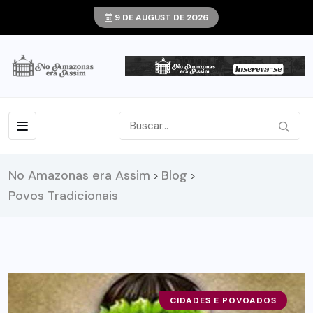
9 DE AUGUST DE 2026
No Amazonas era Assim
Blog
>
>
Povos Tradicionais
CIDADES E POVOADOS