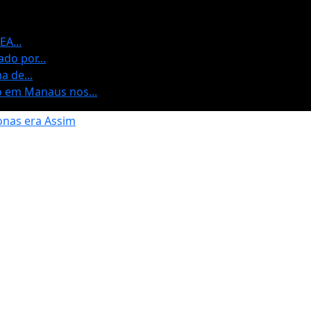
A...
do por...
 de...
vo em Manaus nos...