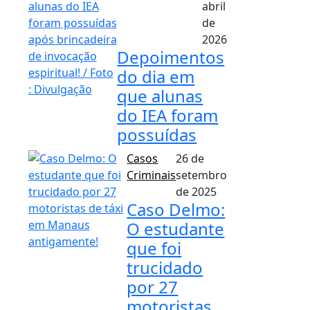
abril
de
2026
Depoimentos
do dia em
que alunas
do IEA foram
possuídas
Casos
26 de
Criminais
setembro
de 2025
Caso Delmo:
O estudante
que foi
trucidado
por 27
motoristas