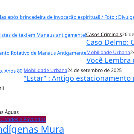
Casos Criminais
26 d
Caso Delmo: O
Mobilidade Urbana
2
Você Lembra 
Mobilidade Urbana
24 de setembro de 2025
“Estar” : Antigo estacionamento
il
as Águas
Cidades e Povoados
Indígenas Mura