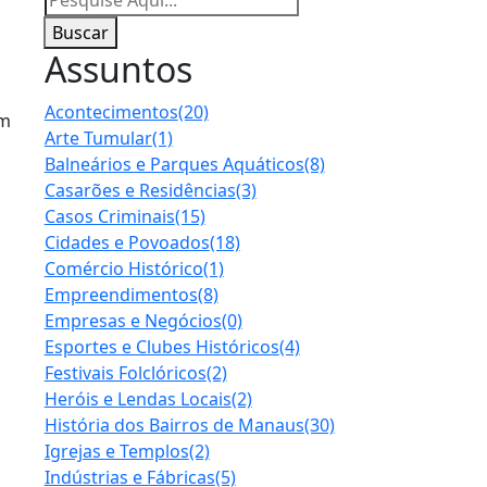
Buscar
Assuntos
Acontecimentos
(20)
ém
Arte Tumular
(1)
Balneários e Parques Aquáticos
(8)
Casarões e Residências
(3)
Casos Criminais
(15)
Cidades e Povoados
(18)
Comércio Histórico
(1)
Empreendimentos
(8)
Empresas e Negócios
(0)
Esportes e Clubes Históricos
(4)
Festivais Folclóricos
(2)
Heróis e Lendas Locais
(2)
História dos Bairros de Manaus
(30)
Igrejas e Templos
(2)
Indústrias e Fábricas
(5)