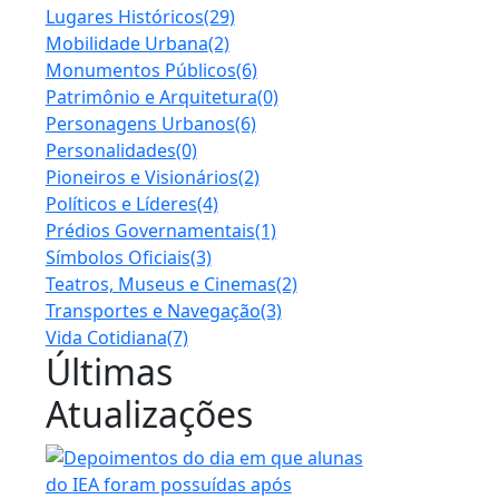
Lugares Históricos
(29)
Mobilidade Urbana
(2)
Monumentos Públicos
(6)
Patrimônio e Arquitetura
(0)
Personagens Urbanos
(6)
Personalidades
(0)
Pioneiros e Visionários
(2)
Políticos e Líderes
(4)
Prédios Governamentais
(1)
Símbolos Oficiais
(3)
Teatros, Museus e Cinemas
(2)
Transportes e Navegação
(3)
Vida Cotidiana
(7)
Últimas
Atualizações