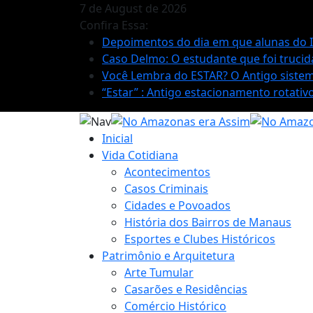
7 de August de 2026
Confira Essa:
Depoimentos do dia em que alunas do IE
Caso Delmo: O estudante que foi trucida
Você Lembra do ESTAR? O Antigo sistema
“Estar” : Antigo estacionamento rotati
Inicial
Vida Cotidiana
Acontecimentos
Casos Criminais
Cidades e Povoados
História dos Bairros de Manaus
Esportes e Clubes Históricos
Patrimônio e Arquitetura
Arte Tumular
Casarões e Residências
Comércio Histórico