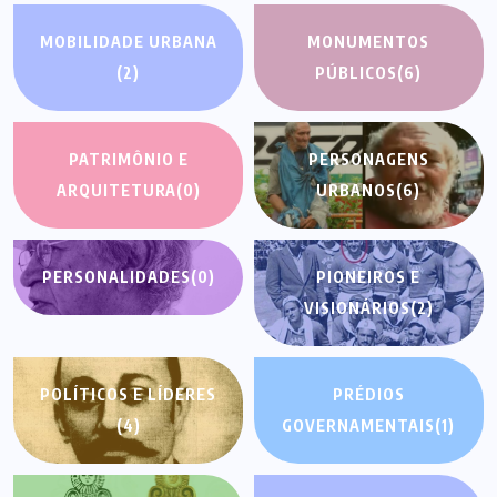
MOBILIDADE URBANA
MONUMENTOS
(2)
PÚBLICOS
(6)
PATRIMÔNIO E
PERSONAGENS
ARQUITETURA
(0)
URBANOS
(6)
PERSONALIDADES
(0)
PIONEIROS E
VISIONÁRIOS
(2)
POLÍTICOS E LÍDERES
PRÉDIOS
(4)
GOVERNAMENTAIS
(1)