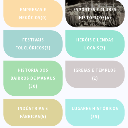
EMPRESAS E
ESPORTES E CLUBES
NEGÓCIOS
(0)
HISTÓRICOS
(4)
FESTIVAIS
HERÓIS E LENDAS
FOLCLÓRICOS
(2)
LOCAIS
(2)
HISTÓRIA DOS
IGREJAS E TEMPLOS
BAIRROS DE MANAUS
(2)
(30)
INDÚSTRIAS E
LUGARES HISTÓRICOS
FÁBRICAS
(5)
(29)