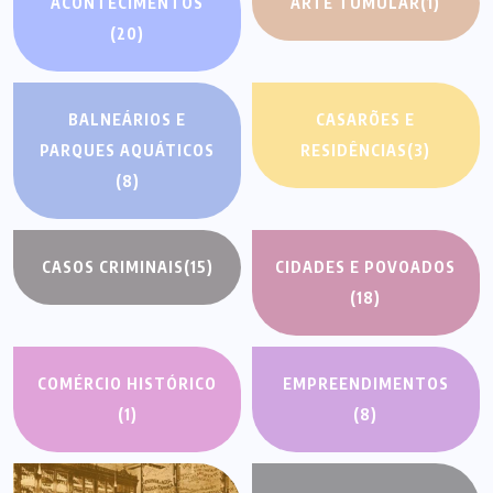
ACONTECIMENTOS
ARTE TUMULAR
(1)
(20)
BALNEÁRIOS E
CASARÕES E
PARQUES AQUÁTICOS
RESIDÊNCIAS
(3)
(8)
CASOS CRIMINAIS
(15)
CIDADES E POVOADOS
(18)
COMÉRCIO HISTÓRICO
EMPREENDIMENTOS
(1)
(8)