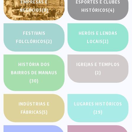
EMPRESAS E
ESPORTES E CLUBES
NEGÓCIOS
(0)
HISTÓRICOS
(4)
FESTIVAIS
HERÓIS E LENDAS
FOLCLÓRICOS
(2)
LOCAIS
(2)
HISTÓRIA DOS
IGREJAS E TEMPLOS
BAIRROS DE MANAUS
(2)
(30)
INDÚSTRIAS E
LUGARES HISTÓRICOS
FÁBRICAS
(5)
(29)