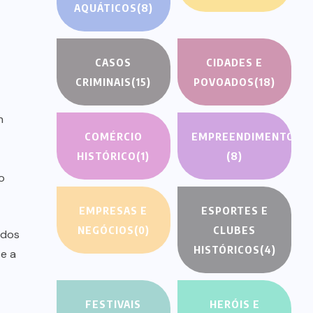
AQUÁTICOS
(8)
CASOS
CIDADES E
CRIMINAIS
(15)
POVOADOS
(18)
h
COMÉRCIO
EMPREENDIMENTOS
HISTÓRICO
(1)
(8)
o
EMPRESAS E
ESPORTES E
NEGÓCIOS
(0)
CLUBES
idos
HISTÓRICOS
(4)
e a
FESTIVAIS
HERÓIS E