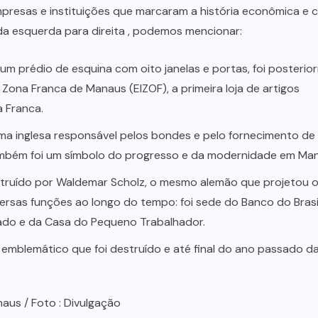
resas e instituições que marcaram a história econômica e cu
da esquerda para direita , podemos mencionar:
 um prédio de esquina com oito janelas e portas, foi posteri
Zona Franca de Manaus (EIZOF), a primeira loja de artigos
 Franca.
irma inglesa responsável pelos bondes e pelo fornecimento de
 também foi um símbolo do progresso e da modernidade em Ma
struído por Waldemar Scholz, o mesmo alemão que projetou 
iversas funções ao longo do tempo: foi sede do Banco do Brasi
stado e da Casa do Pequeno Trabalhador.
l emblemático que foi destruído e até final do ano passado d