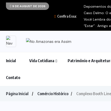
9 DE AUGUST DE 2026
Depoimentos do 
Caso Delmo: O es
Confira Essa:
Você Lembra do 
“Estar” : Antigo
Inicial
Vida Cotidiana
Patrimônio e Arquitetur
Contato
Página Inicial
Comércio Histórico
Complexo Booth Line