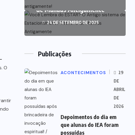
Estacionamento Rotativo
de Manaus Antigamente
24 DE SETEMBRO DE 2025
Publicações
–
s. O
ACONTECIMENTOS
29
DE
ABRIL
DE
antir
2026
endo
Depoimentos do dia em
que alunas do IEA foram
possuídas