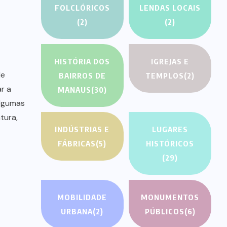
FOLCLÓRICOS
LENDAS LOCAIS
(2)
(2)
HISTÓRIA DOS
IGREJAS E
de
BAIRROS DE
TEMPLOS
(2)
r a
MANAUS
(30)
algumas
tura,
INDÚSTRIAS E
LUGARES
FÁBRICAS
(5)
HISTÓRICOS
(29)
MOBILIDADE
MONUMENTOS
URBANA
(2)
PÚBLICOS
(6)