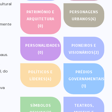
ltural
PATRIMÔNIO E
PERSONAGENS
ARQUITETURA
URBANOS
(6)
ormente
(0)
PERSONALIDADES
PIONEIROS E
(0)
VISIONÁRIOS
(2)
naus.
o
l, do
POLÍTICOS E
PRÉDIOS
LÍDERES
(4)
GOVERNAMENTAIS
(1)
ava
SÍMBOLOS
TEATROS,