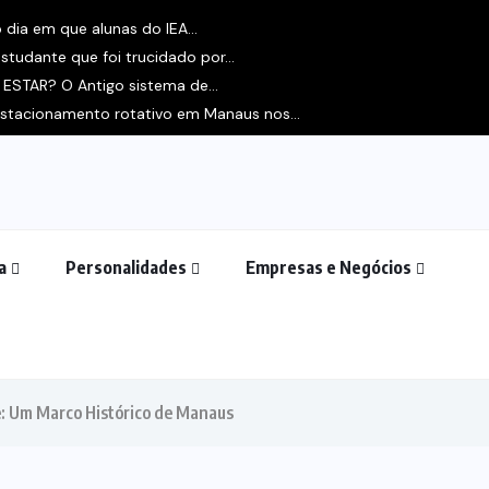
dia em que alunas do IEA...
tudante que foi trucidado por...
ESTAR? O Antigo sistema de...
 estacionamento rotativo em Manaus nos...
a
Personalidades
Empresas e Negócios
: Um Marco Histórico de Manaus