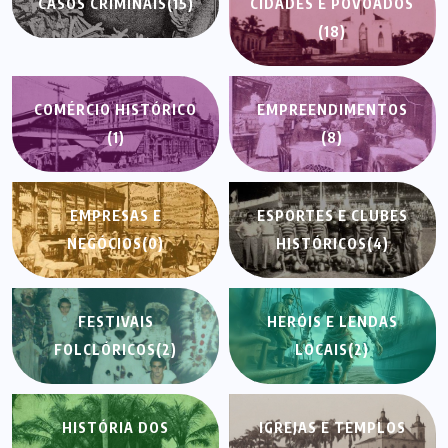
CASOS CRIMINAIS
(15)
CIDADES E POVOADOS
(18)
COMÉRCIO HISTÓRICO
EMPREENDIMENTOS
(1)
(8)
EMPRESAS E
ESPORTES E CLUBES
NEGÓCIOS
(0)
HISTÓRICOS
(4)
FESTIVAIS
HERÓIS E LENDAS
FOLCLÓRICOS
(2)
LOCAIS
(2)
HISTÓRIA DOS
IGREJAS E TEMPLOS