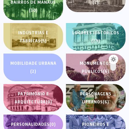
BAIRROS DE MANAUS
(2)
(30)
INDÚSTRIAS E
LUGARES HISTÓRICOS
FÁBRICAS
(5)
(29)
MOBILIDADE URBANA
MONUMENTOS
(2)
PÚBLICOS
(6)
PATRIMÔNIO E
PERSONAGENS
ARQUITETURA
(0)
URBANOS
(6)
PERSONALIDADES
(0)
PIONEIROS E