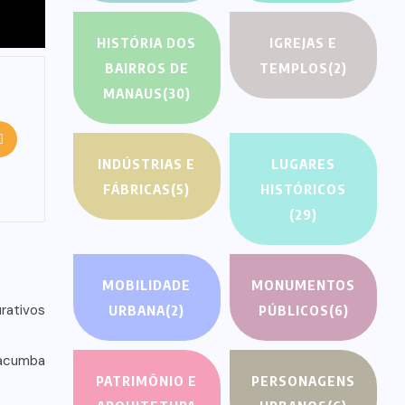
HISTÓRIA DOS
IGREJAS E
BAIRROS DE
TEMPLOS
(2)
MANAUS
(30)
INDÚSTRIAS E
LUGARES
FÁBRICAS
(5)
HISTÓRICOS
(29)
MOBILIDADE
MONUMENTOS
URBANA
(2)
PÚBLICOS
(6)
PATRIMÔNIO E
PERSONAGENS