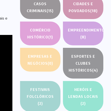
CASOS
CIDADES E
CRIMINAIS
(15)
POVOADOS
(18)
is e
COMÉRCIO
EMPREENDIMENTOS
HISTÓRICO
(1)
(8)
EMPRESAS E
ESPORTES E
NEGÓCIOS
(0)
CLUBES
HISTÓRICOS
(4)
FESTIVAIS
HERÓIS E
FOLCLÓRICOS
LENDAS LOCAIS
(2)
(2)