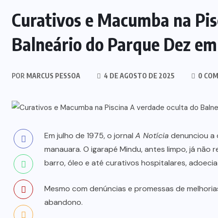
Curativos e Macumba na Pisc
Balneário do Parque Dez em
POR
MARCUS PESSOA
4 DE AGOSTO DE 2025
0 COM
Em julho de 1975, o jornal
A Notícia
denunciou a 
manauara. O igarapé Mindu, antes limpo, já não 
barro, óleo e até curativos hospitalares, adoecia
Mesmo com denúncias e promessas de melhorias,
abandono.