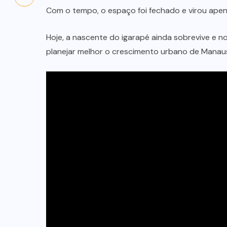
Com o tempo, o espaço foi fechado e virou apen
Hoje, a nascente do igarapé ainda sobrevive e n
planejar melhor o crescimento urbano de Manau