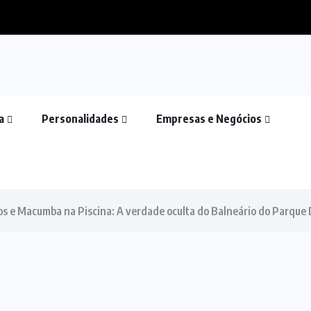
a
Personalidades
Empresas e Negócios
os e Macumba na Piscina: A verdade oculta do Balneário do Parque