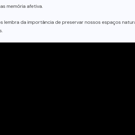
as memória afetiva.
os lembra da importância de preservar nossos espaços natura
s.