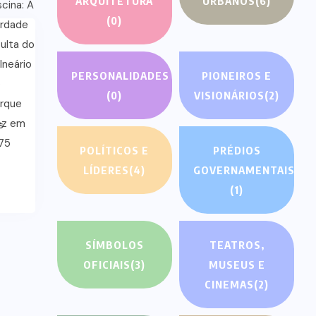
ARQUITETURA
URBANOS
(6)
(0)
PERSONALIDADES
PIONEIROS E
(0)
VISIONÁRIOS
(2)
s
POLÍTICOS E
PRÉDIOS
LÍDERES
(4)
GOVERNAMENTAIS
(1)
SÍMBOLOS
TEATROS,
OFICIAIS
(3)
MUSEUS E
CINEMAS
(2)