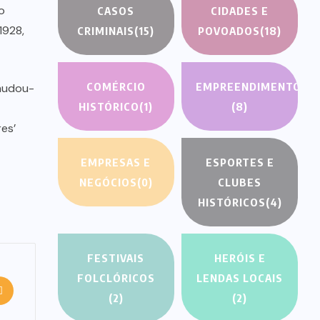
o
CASOS
CIDADES E
1928,
CRIMINAIS
(15)
POVOADOS
(18)
COMÉRCIO
EMPREENDIMENTOS
 mudou-
HISTÓRICO
(1)
(8)
es’
EMPRESAS E
ESPORTES E
NEGÓCIOS
(0)
CLUBES
HISTÓRICOS
(4)
FESTIVAIS
HERÓIS E
FOLCLÓRICOS
LENDAS LOCAIS
(2)
(2)