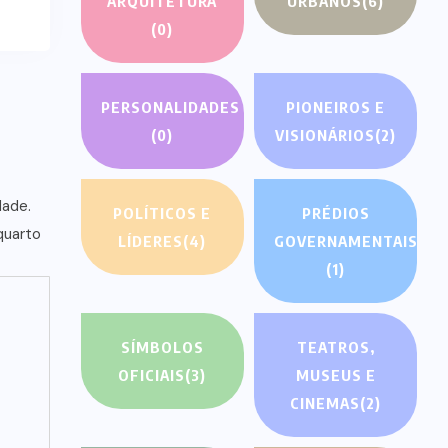
ARQUITETURA
URBANOS
(6)
(0)
PERSONALIDADES
PIONEIROS E
(0)
VISIONÁRIOS
(2)
POLÍTICOS E
PRÉDIOS
LÍDERES
(4)
GOVERNAMENTAIS
(1)
SÍMBOLOS
TEATROS,
OFICIAIS
(3)
MUSEUS E
CINEMAS
(2)