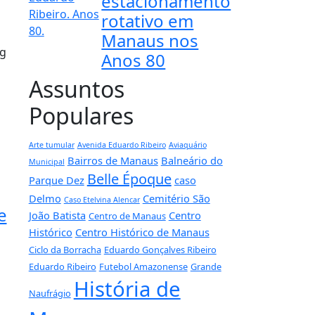
estacionamento
rotativo em
Manaus nos
og
Anos 80
Assuntos
Populares
Arte tumular
Avenida Eduardo Ribeiro
Aviaquário
Bairros de Manaus
Balneário do
Municipal
Belle Époque
Parque Dez
caso
Delmo
Cemitério São
Caso Etelvina Alencar
e
João Batista
Centro
Centro de Manaus
Histórico
Centro Histórico de Manaus
Ciclo da Borracha
Eduardo Gonçalves Ribeiro
Eduardo Ribeiro
Futebol Amazonense
Grande
História de
Naufrágio