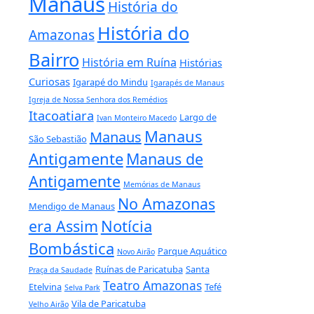
Manaus
História do
História do
Amazonas
Bairro
História em Ruína
Histórias
Curiosas
Igarapé do Mindu
Igarapés de Manaus
Igreja de Nossa Senhora dos Remédios
Itacoatiara
Largo de
Ivan Monteiro Macedo
Manaus
Manaus
São Sebastião
Antigamente
Manaus de
Antigamente
Memórias de Manaus
No Amazonas
Mendigo de Manaus
era Assim
Notícia
Bombástica
Parque Aquático
Novo Airão
Ruínas de Paricatuba
Santa
Praça da Saudade
Teatro Amazonas
Etelvina
Tefé
Selva Park
Vila de Paricatuba
Velho Airão