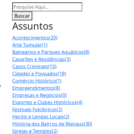
Buscar
Assuntos
Acontecimentos
(20)
Arte Tumular
(1)
Balneários e Parques Aquáticos
(8)
Casarões e Residências
(3)
Casos Criminais
(15)
Cidades e Povoados
(18)
Comércio Histórico
(1)
o
Empreendimentos
(8)
Empresas e Negócios
(0)
Esportes e Clubes Históricos
(4)
Festivais Folclóricos
(2)
Heróis e Lendas Locais
(2)
História dos Bairros de Manaus
(30)
Igrejas e Templos
(2)