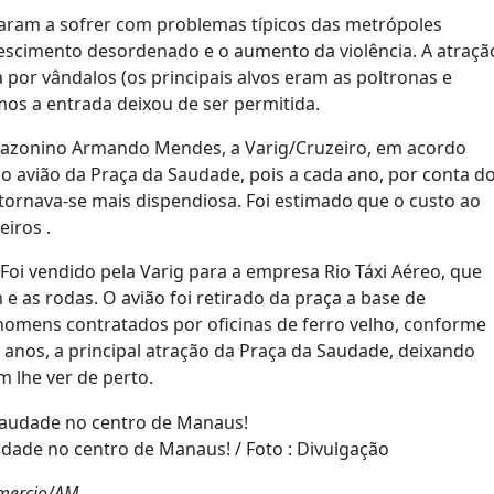
çaram a sofrer com problemas típicos das metrópoles
crescimento desordenado e o aumento da violência. A atraçã
 por vândalos (os principais alvos eram as poltronas e
s a entrada deixou de ser permitida.
mazonino Armando Mendes, a Varig/Cruzeiro, em acordo
 o avião da Praça da Saudade, pois a cada ano, por conta d
ornava-se mais dispendiosa. Foi estimado que o custo ao
eiros .
Foi vendido pela Varig para a empresa Rio Táxi Aéreo, que
 as rodas. O avião foi retirado da praça a base de
omens contratados por oficinas de ferro velho, conforme
 7 anos, a principal atração da Praça da Saudade, deixando
 lhe ver de perto.
dade no centro de Manaus! / Foto : Divulgação
mmercio/AM