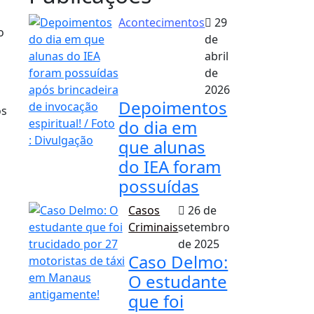
Acontecimentos
29
o
de
abril
de
2026
Depoimentos
os
do dia em
que alunas
do IEA foram
possuídas
Casos
26 de
Criminais
setembro
de 2025
Caso Delmo:
O estudante
que foi