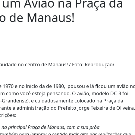
 um Avião na Praça da
o de Manaus!
e 1970 e no início da de 1980, pousou e lá ficou um avião n
em como você esteja pensando. O avião, modelo DC-3 foi
io-Grandense), e cuidadosamente colocado na Praça da
te a administração do Prefeito Jorge Teixeira de Oliveira.
crições:
ve na principal Praça de Manaus, com a sua prôa
rá também para lembrar o sentido mais alto das realizações que