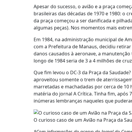
Apesar do sucesso, o avião e a praça come
brasileiras das décadas de 1970 e 1980: o 
da praça começou a ser danificada e pilhada
algumas peças). Nos momentos mais extremo
Em 1984, na administração municipal de A
com a Prefeitura de Manaus, decidiu retirar
danos causados à aeronave, a manutenção t
longo de 1984 seria de 3 a 4 milhões de cruz
Que fim levou o DC-3 da Praça da Saudade? 
aproveitou somente o trem de aterrissagem e
marretadas e machadadas por cerca de 10 h
matéria do jornal A Crítica. Tinha fim, após
inúmeras lembranças naqueles que puderam
O curioso caso de um Avião na Praça da Sau
*Com informações do acervo do Jornal do Co