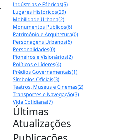
Indústrias e Fábricas
(5)
,
Lugares Históricos
(29)
Mobilidade Urbana
(2)
Monumentos Públicos
(6)
Patrimônio e Arquitetura
(0)
Personagens Urbanos
(6)
Personalidades
(0)
Pioneiros e Visionários
(2)
á
Políticos e Líderes
(4)
Prédios Governamentais
(1)
Símbolos Oficiais
(3)
Teatros, Museus e Cinemas
(2)
Transportes e Navegação
(3)
Vida Cotidiana
(7)
Últimas
Atualizações
Publicações